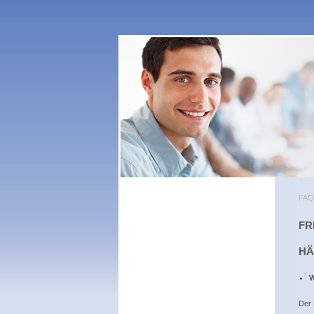
FAQ
FR
HÄ
W
Der 