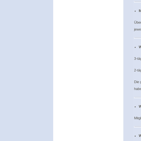
M
Über
jewe
W
3-tä
2-tä
Die 
habe
W
Mitg
W