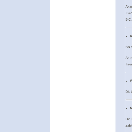
Akad
IBAN
BIC
K
Bis 
Ab d
Ihre
W
Die 
M
Die 
zahl